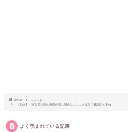
HOME
トレンド
【動画】小室哲哉と蒲生史織の馴れ初めはニンニク注射？看護師と不倫
よく読まれている記事