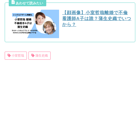
【顔画像】小室哲哉離婚で不倫
看護師A子は誰？蒲生史織でいつ
から？
小室哲哉
蒲生史織