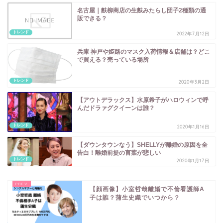
名古屋｜麩柳商店の生麩みたらし団子2種類の通
販できる？
トレンド
2022年7月12日
兵庫 神戸や姫路のマスク入荷情報＆店舗は？どこ
で買える？売っている場所
トレンド
2020年3月2日
【アウトデラックス】水原希子がハロウィンで呼
んだドラァグクイーンは誰？
トレンド
2020年1月16日
【ダウンタウンなう】SHELLYが離婚の原因を全
告白！離婚前提の言葉が悲しい
トレンド
2020年1月17日
【顔画像】小室哲哉離婚で不倫看護師A
子は誰？蒲生史織でいつから？