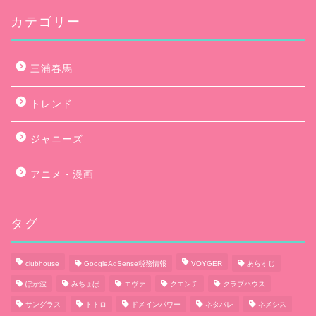
カテゴリー
三浦春馬
トレンド
ジャニーズ
アニメ・漫画
タグ
clubhouse
GoogleAdSense税務情報
VOYGER
あらすじ
ぽか波
みちょぱ
エヴァ
クエンチ
クラブハウス
サングラス
トトロ
ドメインパワー
ネタバレ
ネメシス