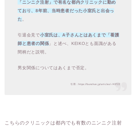
「ニンニク注射」で有名な都内クリニックに勤め
ており、8年前、当時患者だった小室氏と出会っ
た
。
引退会見で
小室氏は、A子さんとはあくまで「看護
師と患者の関係
」と述べ、KEIKOとも面識がある
間柄だと説明。
男女関係についてはあくまで否定。
引用：https://bunshun.jp/articles/-/43722
こちらのクリニックは都内でも有数のニンニク注射