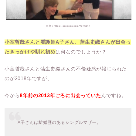
出典：https://ocococo.com/?p=5547
小室哲哉さんと看護師A子さん、蒲生史織さんが出会っ
たきっかけや馴れ初め
は何なのでしょうか？
小室哲哉さんと蒲生史織さんの不倫疑惑が報じられた
のが2018年ですが、
今から
8年前の2013年ごろに出会っていた
んですね。
A子さんは離婚歴のあるシングルマザー。