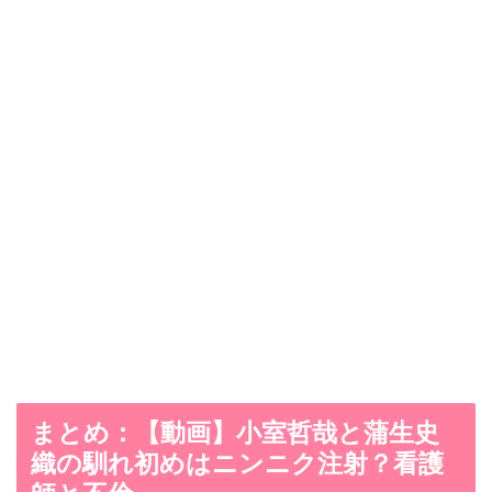
まとめ：【動画】小室哲哉と蒲生史
織の馴れ初めはニンニク注射？看護