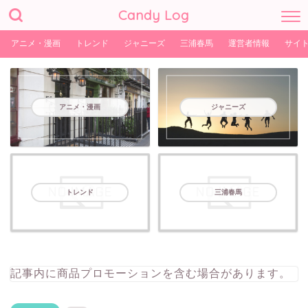
Candy Log
アニメ・漫画
トレンド
ジャニーズ
三浦春馬
運営者情報
サイ
アニメ・漫画
ジャニーズ
トレンド
三浦春馬
記事内に商品プロモーションを含む場合があります。