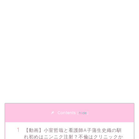
Contents
[
hide
]
【動画】小室哲哉と看護師A子蒲生史織の馴
れ初めはニンニク注射？不倫はクリニックか