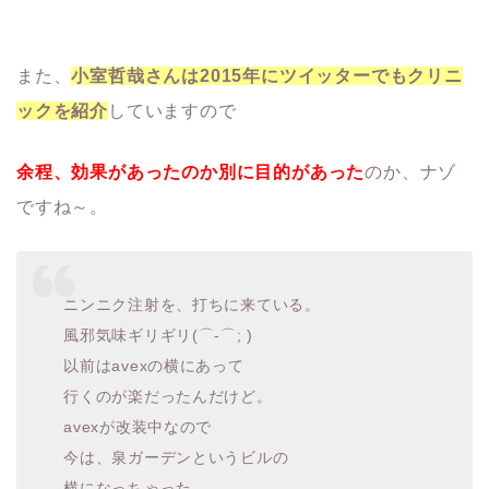
また、
小室哲哉さんは2015年にツイッターでもクリニ
ックを紹介
していますので
余程、効果があったのか別に目的があった
のか、ナゾ
ですね～。
ニンニク注射を、打ちに来ている。
風邪気味ギリギリ(⌒-⌒; )
以前はavexの横にあって
行くのが楽だったんだけど。
avexが改装中なので
今は、泉ガーデンというビルの
横になっちゃった。