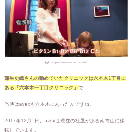
出典：https://ocococo.com/?p=5547
蒲生史織さんの勤めていたクリニックは六本木1丁目に
ある「六本木一丁目クリニック」
で
当時はavexも六本木にあったんですね。
2017年12月1日、avexは現在の社屋がある南青山に移
転しています。