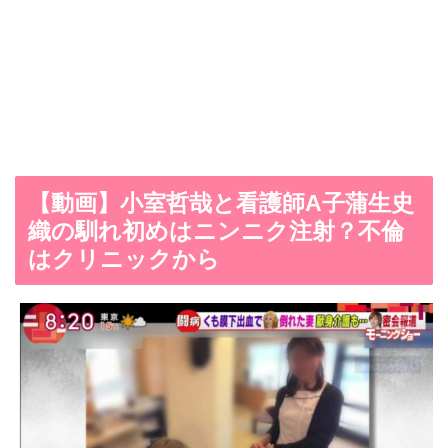
【動画】小室哲哉と看護師A子蒲生史
織の馴れ初めはニンニク注射？不倫
はクリニックから