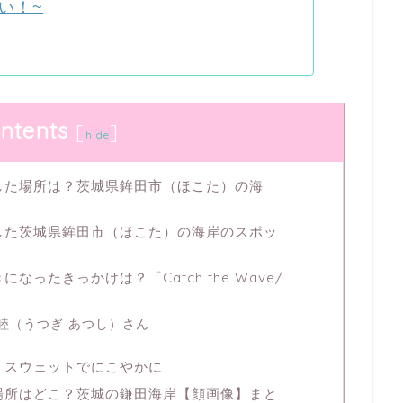
い！~
ntents
[
]
hide
した場所は？茨城県鉾田市（ほこた）の海
した茨城県鉾田市（ほこた）の海岸のスポッ
ったきっかけは？「Catch the Wave/
睦（うつぎ あつし）さん
！スウェットでにこやかに
場所はどこ？茨城の鎌田海岸【顔画像】まと