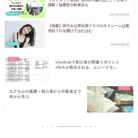
【シンエヴァ聖地】第3村の場所はどこ？天竜二
俣駅！診療所や転車台も
トレンド
2021年3月18日
【画像】田中みな実出演ドラマのキスシーンは第
何話？口を開けてはむはむ
トレンド
2020年8月2日
vlookupで初心者が間違うポイント
#N/Aが表示される、ユニークキ...
エクセルの基礎～初心者から中級者まで
本から学ぶ