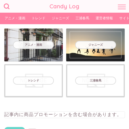
Candy Log
アニメ・漫画
トレンド
ジャニーズ
三浦春馬
運営者情報
サイ
アニメ・漫画
ジャニーズ
トレンド
三浦春馬
記事内に商品プロモーションを含む場合があります。