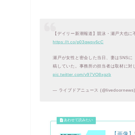
【デイリー新潮報道】競泳・瀬戸大也に
https://t.co/p03qwpv6cC
瀬戸が女性と密会した当日、妻はSNSに
稿していた。事務所の担当者は取材に対
pic.twitter.com/v97VO8xgzb
— ライブドアニュース (@livedoornews
【画像】