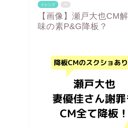
トレンド
PR
【画像】瀬戸大也CM解
味の素P&G降板？