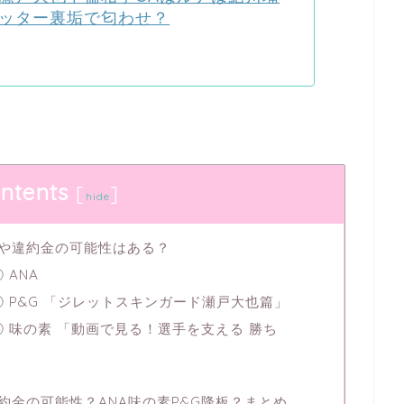
ッター裏垢で匂わせ？
ntents
[
]
hide
金や違約金の可能性はある？
ANA
 P&G 「ジレットスキンガード瀬戸大也篇」
 味の素 「動画で見る！選手を支える 勝ち
約金の可能性？ANA味の素P&G降板？まとめ