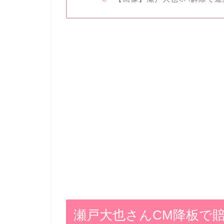
瀬戸大也さんCM降板で