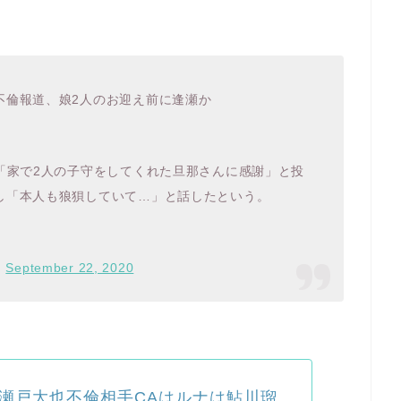
不倫報道、娘2人のお迎え前に逢瀬か
「家で2人の子守をしてくれた旦那さんに感謝」と投
し「本人も狼狽していて…」と話したという。
)
September 22, 2020
瀬戸大也不倫相手CAはルナは鮎川瑠