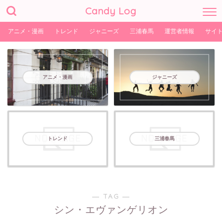
Candy Log
アニメ・漫画
トレンド
ジャニーズ
三浦春馬
運営者情報
サイ
アニメ・漫画
ジャニーズ
トレンド
三浦春馬
― TAG ―
シン・エヴァンゲリオン