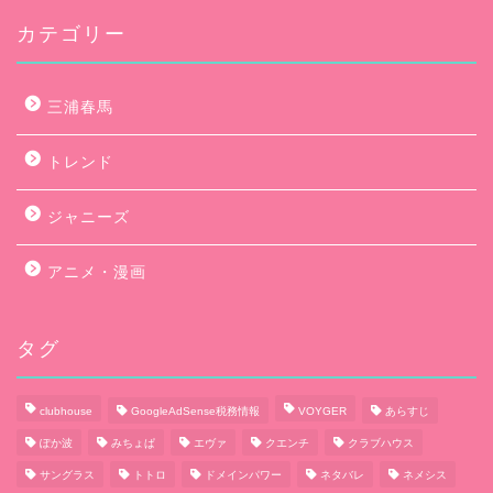
カテゴリー
三浦春馬
トレンド
ジャニーズ
アニメ・漫画
タグ
clubhouse
GoogleAdSense税務情報
VOYGER
あらすじ
ぽか波
みちょぱ
エヴァ
クエンチ
クラブハウス
サングラス
トトロ
ドメインパワー
ネタバレ
ネメシス