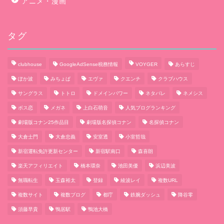
アニメ・漫画
タグ
clubhouse
GoogleAdSense税務情報
VOYGER
あらすじ
ぽか波
みちょぱ
エヴァ
クエンチ
クラブハウス
サングラス
トトロ
ドメインパワー
ネタバレ
ネメシス
ボス恋
メガネ
上白石萌音
人気ブログランキング
劇場版コナン25作品目
劇場版名探偵コナン
名探偵コナン
大倉士門
大倉忠義
安室透
小室哲哉
新宿運転免許更新センター
新宿駅南口
森喜朗
楽天アフィリエイト
橋本環奈
池田美優
浜辺美波
無職転生
玉森裕太
登録
綾波レイ
複数URL
複数サイト
複数ブログ
都庁
鉄腕ダッシュ
降谷零
須藤早貴
鴨居駅
鴨池大橋