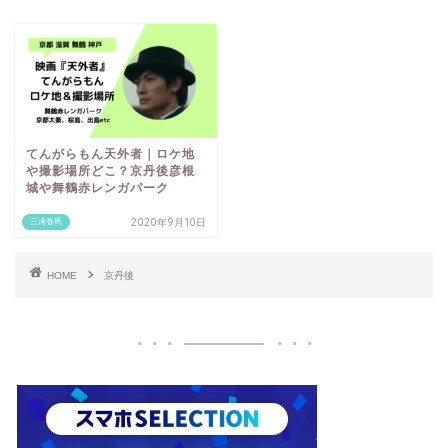
てんがらもん天外者｜ロケ地
や撮影場所どこ？京丹後彦根
城や舞鶴赤レンガパーク
2020年9月10日
三浦春馬
HOME
京丹後