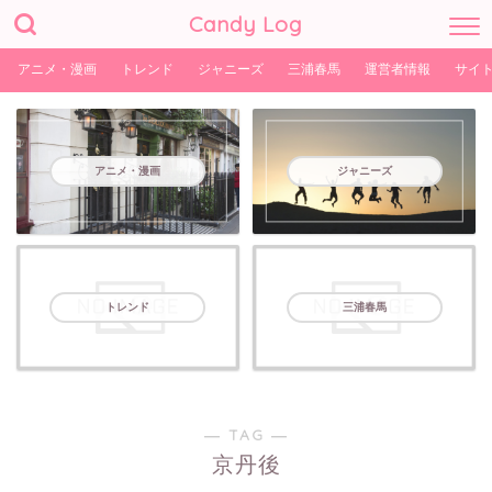
Candy Log
アニメ・漫画
トレンド
ジャニーズ
三浦春馬
運営者情報
サイ
アニメ・漫画
ジャニーズ
トレンド
三浦春馬
― TAG ―
京丹後