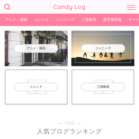
Candy Log
アニメ・漫画
トレンド
ジャニーズ
三浦春馬
運営者情報
サイ
アニメ・漫画
ジャニーズ
トレンド
三浦春馬
― TAG ―
人気ブログランキング