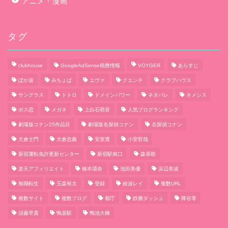
アニメ・漫画
タグ
clubhouse
GoogleAdSense税務情報
VOYGER
あらすじ
ぽか波
みちょぱ
エヴァ
クエンチ
クラブハウス
サングラス
トトロ
ドメインパワー
ネタバレ
ネメシス
ボス恋
メガネ
上白石萌音
人気ブログランキング
劇場版コナン25作品目
劇場版名探偵コナン
名探偵コナン
大倉士門
大倉忠義
安室透
小室哲哉
新宿運転免許更新センター
新宿駅南口
森喜朗
楽天アフィリエイト
橋本環奈
池田美優
浜辺美波
無職転生
玉森裕太
登録
綾波レイ
複数URL
複数サイト
複数ブログ
都庁
鉄腕ダッシュ
降谷零
須藤早貴
鴨居駅
鴨池大橋