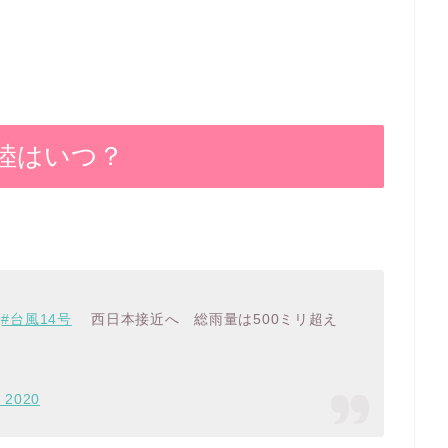
上陸はいつ？
い
#台風14号
西日本接近へ 総雨量は500ミリ超え
, 2020