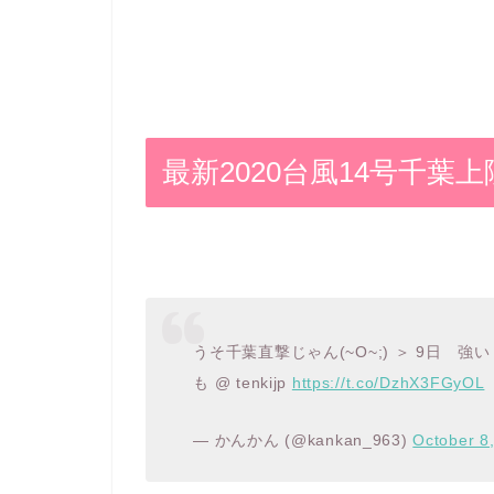
最新2020台風14号千葉
うそ千葉直撃じゃん(~O~;) ＞ 9日 強
も @ tenkijp
https://t.co/DzhX3FGyOL
— かんかん (@kankan_963)
October 8