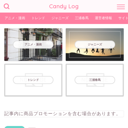
Candy Log
アニメ・漫画
トレンド
ジャニーズ
三浦春馬
運営者情報
サイ
アニメ・漫画
ジャニーズ
トレンド
三浦春馬
記事内に商品プロモーションを含む場合があります。