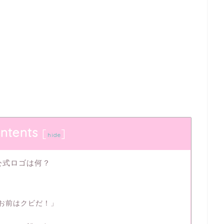
ntents
[
]
hide
公式ロゴは何？
お前はクビだ！」