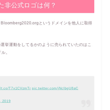
た非公式ロゴは何？
omberg2020.orgというドメインを他人に取得
。
の選挙運動をしてるかのように売られていたのはこ
ドル。
://t.co/T7x1CVzmTr
pic.twitter.com/jNcIbgU8aC
, 2019