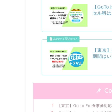
【GoT
セル料は
【東京】G
期間はい
Co
【東京】Go to Eat食事券