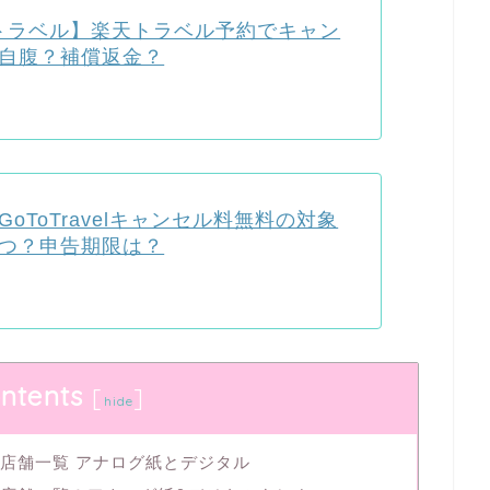
oトラベル】楽天トラベル予約でキャン
自腹？補償返金？
oToTravelキャンセル料無料の対象
つ？申告期限は？
ntents
[
]
hide
対応店舗一覧 アナログ紙とデジタル